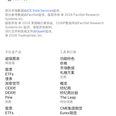
部分市场数据由
ICE Data Services
提供。
部分参考数据由FactSet提供。版权所有 © 2026 FactSet Research
Systems Inc.
版权所有 © 2026 美国银行家协会。CUSIP数据库由FactSet Research
Systems Inc.提供。保留所有权利。
SEC文件和其他文件由
Quartr
提供。
© 2026 TradingView, Inc.
不仅是产品
工具和订阅
超级图表
功能特色
筛选器
价格
市场数据
股票
礼物方案
ETFs
交易
债券
加密货币
概览
CEX对
经纪商
DEX对
经纪商比较
Pine
The Leap
热图
特别优惠
股票
CME集团期货
ETFs
Eurex期货