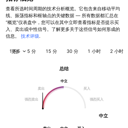
查看所选时间周期的技术分析概览。它包含来自移动平均
线、振荡指标和枢轴点的关键数据 — 所有数据都汇总在
“概览”仪表盘中，您可以在其中立即查看指标是否提示买
入、卖出或中性信号。了解更多关于这些信号如何形成的
信息。
技术评级
.
1 分
更多
5 分
15 分
30 分
1 小时
2 小时
总结
中立
卖出
买入
强烈卖出
强烈买入
中立