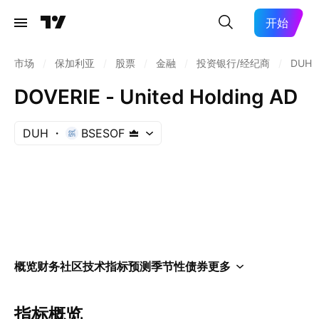
开始
市场
/
保加利亚
/
股票
/
金融
/
投资银行/经纪商
/
DUH
DOVERIE - United Holding AD
DUH
BSESOF
概览
财务
社区
技术指标
预测
季节性
债券
更多
指标概览