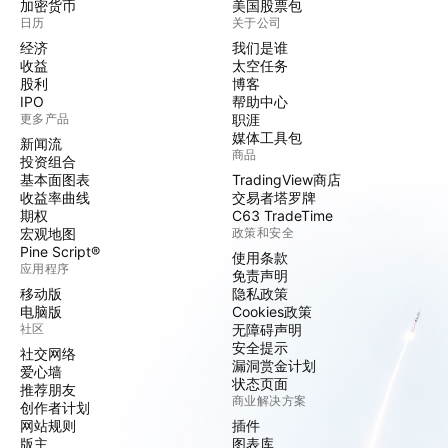
加密货币
美国股票包
日历
关于公司
经济
我们是谁
收益
太空任务
股利
博客
IPO
帮助中心
更多产品
职涯
媒体工具包
新闻流
商品
投资组合
基本面图表
TradingView商店
收益率曲线
交易者塔罗牌
期权
C63 TradeTime
宏观地图
政策和安全
Pine Script®
使用条款
应用程序
免责声明
移动版
隐私政策
电脑版
Cookies政策
社区
无障碍声明
安全提示
社交网络
漏洞赏金计划
爱心墙
状态页面
推荐朋友
商业解决方案
创作者计划
网站规则
插件
版主
图表库