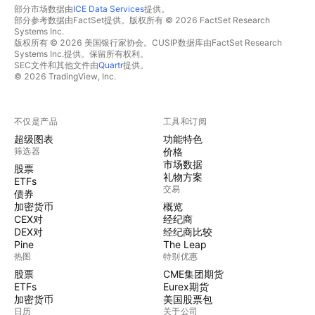
部分市场数据由
ICE Data Services
提供。
部分参考数据由FactSet提供。版权所有 © 2026 FactSet Research
Systems Inc.
版权所有 © 2026 美国银行家协会。CUSIP数据库由FactSet Research
Systems Inc.提供。保留所有权利。
SEC文件和其他文件由
Quartr
提供。
© 2026 TradingView, Inc.
不仅是产品
工具和订阅
超级图表
功能特色
筛选器
价格
市场数据
股票
礼物方案
ETFs
交易
债券
加密货币
概览
CEX对
经纪商
DEX对
经纪商比较
Pine
The Leap
热图
特别优惠
股票
CME集团期货
ETFs
Eurex期货
加密货币
美国股票包
日历
关于公司