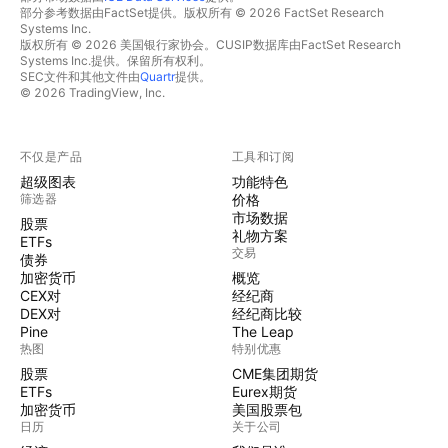
部分参考数据由FactSet提供。版权所有 © 2026 FactSet Research
Systems Inc.
版权所有 © 2026 美国银行家协会。CUSIP数据库由FactSet Research
Systems Inc.提供。保留所有权利。
SEC文件和其他文件由
Quartr
提供。
© 2026 TradingView, Inc.
不仅是产品
工具和订阅
超级图表
功能特色
筛选器
价格
市场数据
股票
礼物方案
ETFs
交易
债券
加密货币
概览
CEX对
经纪商
DEX对
经纪商比较
Pine
The Leap
热图
特别优惠
股票
CME集团期货
ETFs
Eurex期货
加密货币
美国股票包
日历
关于公司