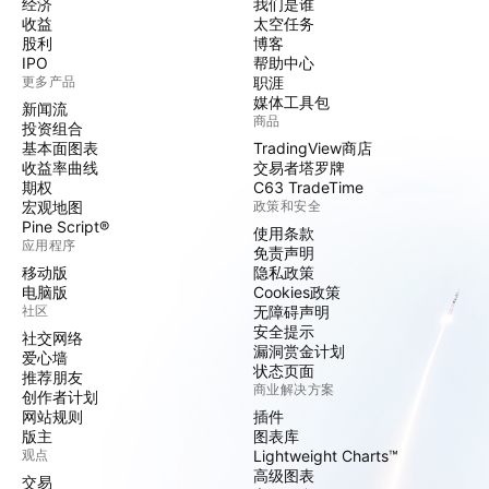
经济
我们是谁
收益
太空任务
股利
博客
IPO
帮助中心
更多产品
职涯
媒体工具包
新闻流
商品
投资组合
基本面图表
TradingView商店
收益率曲线
交易者塔罗牌
期权
C63 TradeTime
宏观地图
政策和安全
Pine Script®
使用条款
应用程序
免责声明
移动版
隐私政策
电脑版
Cookies政策
社区
无障碍声明
安全提示
社交网络
漏洞赏金计划
爱心墙
状态页面
推荐朋友
商业解决方案
创作者计划
网站规则
插件
版主
图表库
观点
Lightweight Charts™
高级图表
交易