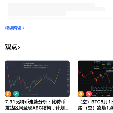
继续阅读
观点
做
做
多
空
7.31比特币走势分析：比特币
（空）BTC8月1日 解盘做
震荡区间呈现ABC结构，计划先
路 （空）凌晨1点46分 到周一