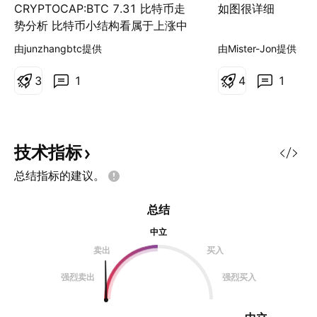
行止盈等待右肩回踩确认后重新
有效
CRYPTOCAP:BTC 7.31 比特币走
如图很详细
接多
势分析 比特币小结构看属于上涨中
继结构，震荡完成后是继续上涨。
由junzhangbtc提供
由Mister-Jon提供
小级别可能再回撤一笔，考虑在
62700下方重新接回多单。 风险提
3
1
4
1
示：仅为行情结构分析，不构成任何
交易建议 #btc #比特币走势分析
技术指标
总结指标的建议。
总结
中立
卖出
买入
强烈卖出
强烈买入