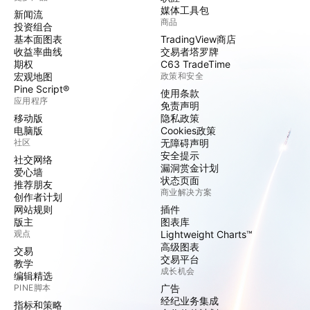
媒体工具包
新闻流
商品
投资组合
基本面图表
TradingView商店
收益率曲线
交易者塔罗牌
期权
C63 TradeTime
宏观地图
政策和安全
Pine Script®
使用条款
应用程序
免责声明
移动版
隐私政策
电脑版
Cookies政策
社区
无障碍声明
安全提示
社交网络
漏洞赏金计划
爱心墙
状态页面
推荐朋友
商业解决方案
创作者计划
网站规则
插件
版主
图表库
观点
Lightweight Charts™
高级图表
交易
交易平台
教学
成长机会
编辑精选
PINE脚本
广告
经纪业务集成
指标和策略