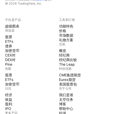
© 2026 TradingView, Inc.
不仅是产品
工具和订阅
超级图表
功能特色
筛选器
价格
市场数据
股票
礼物方案
ETFs
交易
债券
加密货币
概览
CEX对
经纪商
DEX对
经纪商比较
Pine
The Leap
热图
特别优惠
股票
CME集团期货
ETFs
Eurex期货
加密货币
美国股票包
日历
关于公司
经济
我们是谁
收益
太空任务
股利
博客
IPO
帮助中心
更多产品
职涯