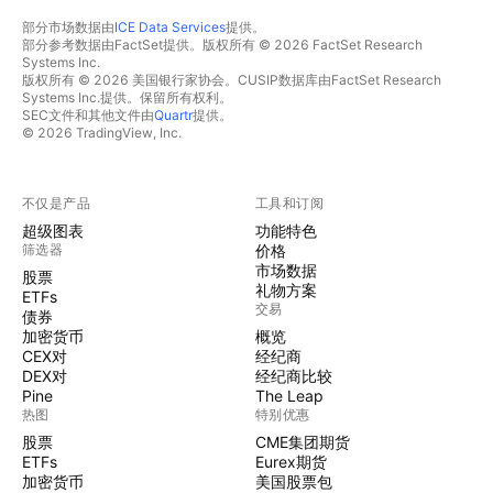
部分市场数据由
ICE Data Services
提供。
部分参考数据由FactSet提供。版权所有 © 2026 FactSet Research
Systems Inc.
版权所有 © 2026 美国银行家协会。CUSIP数据库由FactSet Research
Systems Inc.提供。保留所有权利。
SEC文件和其他文件由
Quartr
提供。
© 2026 TradingView, Inc.
不仅是产品
工具和订阅
超级图表
功能特色
筛选器
价格
市场数据
股票
礼物方案
ETFs
交易
债券
加密货币
概览
CEX对
经纪商
DEX对
经纪商比较
Pine
The Leap
热图
特别优惠
股票
CME集团期货
ETFs
Eurex期货
加密货币
美国股票包