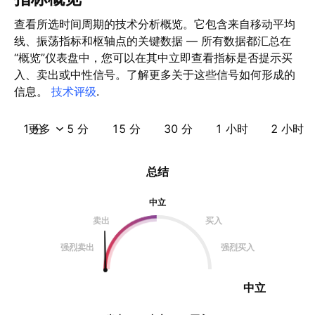
查看所选时间周期的技术分析概览。它包含来自移动平均
线、振荡指标和枢轴点的关键数据 — 所有数据都汇总在
“概览”仪表盘中，您可以在其中立即查看指标是否提示买
入、卖出或中性信号。了解更多关于这些信号如何形成的
信息。
技术评级
.
1 分
更多
5 分
15 分
30 分
1 小时
2 小时
总结
中立
卖出
买入
强烈卖出
强烈买入
中立