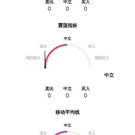
卖出
中立
买入
0
0
0
震荡指标
中立
卖出
买入
强烈卖出
强烈买入
中立
卖出
中立
买入
0
0
0
移动平均线
中立
卖出
买入