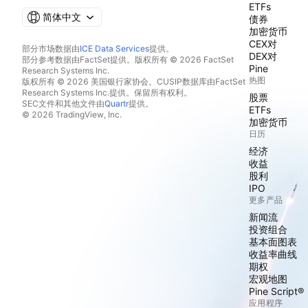
ETFs
简体中文
债券
加密货币
CEX对
部分市场数据由
ICE Data Services
提供。
DEX对
部分参考数据由FactSet提供。版权所有 © 2026 FactSet
Pine
Research Systems Inc.
热图
版权所有 © 2026 美国银行家协会。CUSIP数据库由FactSet
Research Systems Inc.提供。保留所有权利。
股票
SEC文件和其他文件由
Quartr
提供。
ETFs
© 2026 TradingView, Inc.
加密货币
日历
经济
收益
股利
IPO
更多产品
新闻流
投资组合
基本面图表
收益率曲线
期权
宏观地图
Pine Script®
应用程序