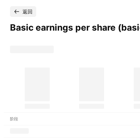
返回
Basic earnings per share (ba
阶段