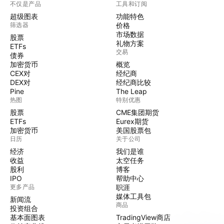
不仅是产品
工具和订阅
超级图表
功能特色
筛选器
价格
市场数据
股票
礼物方案
ETFs
交易
债券
加密货币
概览
CEX对
经纪商
DEX对
经纪商比较
Pine
The Leap
热图
特别优惠
股票
CME集团期货
ETFs
Eurex期货
加密货币
美国股票包
日历
关于公司
经济
我们是谁
收益
太空任务
股利
博客
IPO
帮助中心
更多产品
职涯
媒体工具包
新闻流
商品
投资组合
基本面图表
TradingView商店