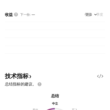
收益
年度
更多
季度
下一份
:
—
技术指标
总结指标的建议。
总结
中立
卖出
买入