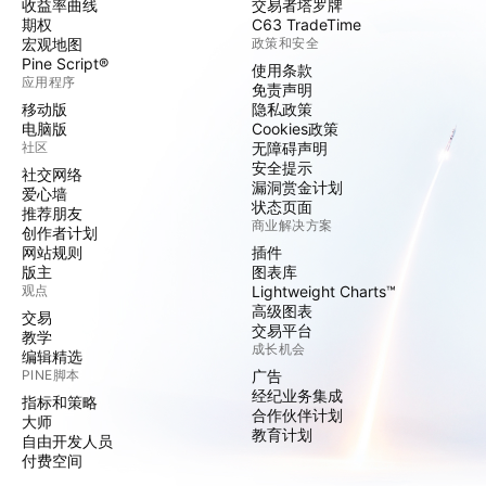
收益率曲线
交易者塔罗牌
期权
C63 TradeTime
宏观地图
政策和安全
Pine Script®
使用条款
应用程序
免责声明
移动版
隐私政策
电脑版
Cookies政策
社区
无障碍声明
安全提示
社交网络
漏洞赏金计划
爱心墙
状态页面
推荐朋友
商业解决方案
创作者计划
网站规则
插件
版主
图表库
观点
Lightweight Charts™
高级图表
交易
交易平台
教学
成长机会
编辑精选
PINE脚本
广告
经纪业务集成
指标和策略
合作伙伴计划
大师
教育计划
自由开发人员
付费空间