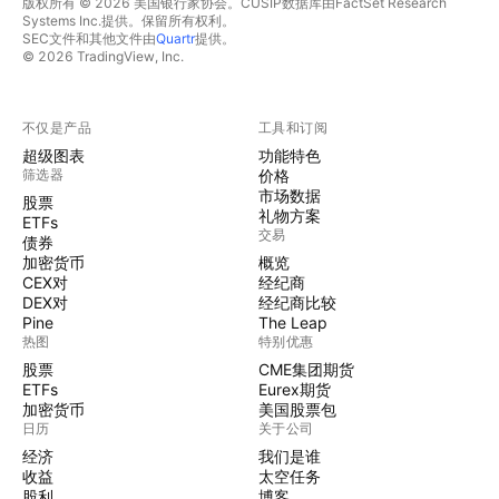
版权所有 © 2026 美国银行家协会。CUSIP数据库由FactSet Research
Systems Inc.提供。保留所有权利。
SEC文件和其他文件由
Quartr
提供。
© 2026 TradingView, Inc.
不仅是产品
工具和订阅
超级图表
功能特色
筛选器
价格
市场数据
股票
礼物方案
ETFs
交易
债券
加密货币
概览
CEX对
经纪商
DEX对
经纪商比较
Pine
The Leap
热图
特别优惠
股票
CME集团期货
ETFs
Eurex期货
加密货币
美国股票包
日历
关于公司
经济
我们是谁
收益
太空任务
股利
博客