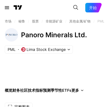
开始
市场
/
秘鲁
/
股票
/
非能源矿业
/
其他金属/矿物
/
PML
Panoro Minerals Ltd.
PML
Lima Stock Exchange
概览
财务
社区
技术指标
预测
季节性
ETFs
更多
完整图表