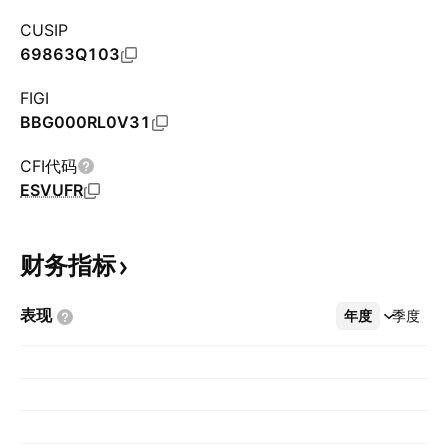
CUSIP
69863Q103
FIGI
BBG000RL0V31
CFI代码
ESVUFR
财务指标
表现
年度
更多
季度