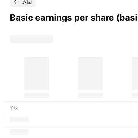
返回
Basic earnings per share (ba
阶段