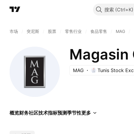
搜索
市场
/
突尼斯
/
股票
/
零售行业
/
食品零售
/
MAG
/
Magasin 
MAG
Tunis Stock Ex
概览
财务
社区
技术指标
预测
季节性
更多