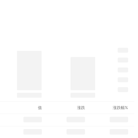
值
涨跌
涨跌幅%