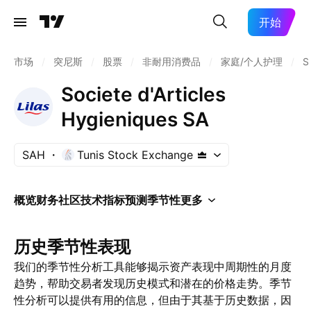
开始
市场
/
突尼斯
/
股票
/
非耐用消费品
/
家庭/个人护理
/
S
Societe d'Articles
Hygieniques SA
SAH
Tunis Stock Exchange
概览
财务
社区
技术指标
预测
季节性
更多
历史季节性表现
我们的季节性分析工具能够揭示资产表现中周期性的月度
趋势，帮助交易者发现历史模式和潜在的价格走势。季节
性分析可以提供有用的信息，但由于其基于历史数据，因