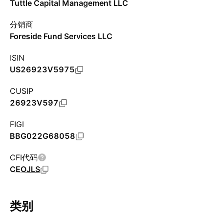
Tuttle Capital Management LLC
分销商
Foreside Fund Services LLC
ISIN
US26923V5975
CUSIP
26923V597
FIGI
BBG022G68058
CFI代码
CEOJLS
类别