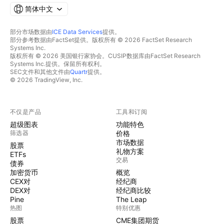
简体中文
部分市场数据由
ICE Data Services
提供。
部分参考数据由FactSet提供。版权所有 © 2026 FactSet Research
Systems Inc.
版权所有 © 2026 美国银行家协会。CUSIP数据库由FactSet Research
Systems Inc.提供。保留所有权利。
SEC文件和其他文件由
Quartr
提供。
© 2026 TradingView, Inc.
不仅是产品
工具和订阅
超级图表
功能特色
筛选器
价格
市场数据
股票
礼物方案
ETFs
交易
债券
加密货币
概览
CEX对
经纪商
DEX对
经纪商比较
Pine
The Leap
热图
特别优惠
股票
CME集团期货