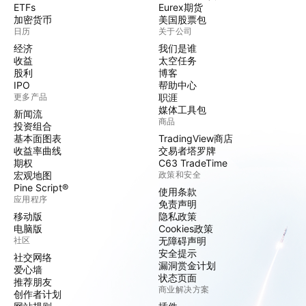
ETFs
Eurex期货
加密货币
美国股票包
日历
关于公司
经济
我们是谁
收益
太空任务
股利
博客
IPO
帮助中心
更多产品
职涯
媒体工具包
新闻流
商品
投资组合
基本面图表
TradingView商店
收益率曲线
交易者塔罗牌
期权
C63 TradeTime
宏观地图
政策和安全
Pine Script®
使用条款
应用程序
免责声明
移动版
隐私政策
电脑版
Cookies政策
社区
无障碍声明
安全提示
社交网络
漏洞赏金计划
爱心墙
状态页面
推荐朋友
商业解决方案
创作者计划