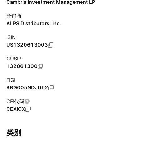
Cambria Investment Management LP
分销商
ALPS Distributors, Inc.
ISIN
US1320613003
CUSIP
132061300
FIGI
BBG005NDJ0T2
CFI代码
CEXICX
类别