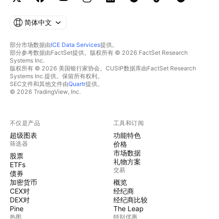
简体中文
部分市场数据由
ICE Data Services
提供。
部分参考数据由FactSet提供。版权所有 © 2026 FactSet Research
Systems Inc.
版权所有 © 2026 美国银行家协会。CUSIP数据库由FactSet Research
Systems Inc.提供。保留所有权利。
SEC文件和其他文件由
Quartr
提供。
© 2026 TradingView, Inc.
不仅是产品
工具和订阅
超级图表
功能特色
筛选器
价格
市场数据
股票
礼物方案
ETFs
交易
债券
加密货币
概览
CEX对
经纪商
DEX对
经纪商比较
Pine
The Leap
热图
特别优惠