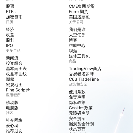
股票
CME集团期货
ETFs
Eurex期货
加密货币
美国股票包
日历
关于公司
经济
我们是谁
收益
太空任务
股利
博客
IPO
帮助中心
更多产品
职涯
媒体工具包
新闻流
商品
投资组合
基本面图表
TradingView商店
收益率曲线
交易者塔罗牌
期权
C63 TradeTime
宏观地图
政策和安全
Pine Script®
使用条款
应用程序
免责声明
移动版
隐私政策
电脑版
Cookies政策
社区
无障碍声明
安全提示
社交网络
漏洞赏金计划
爱心墙
状态页面
推荐朋友