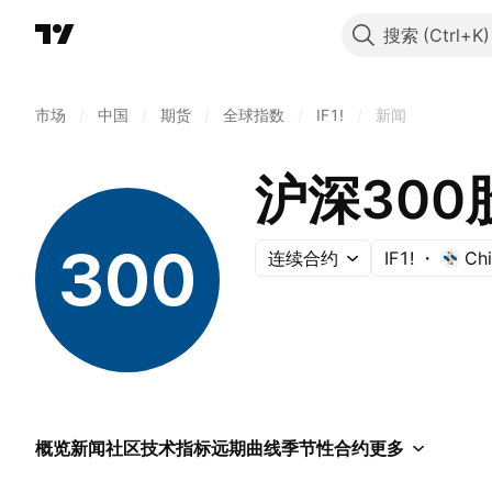
搜索
市场
/
中国
/
期货
/
全球指数
/
IF1!
/
新闻
沪深300
连续合约
IF1!
Chi
概览
新闻
社区
技术指标
远期曲线
季节性
合约
更多