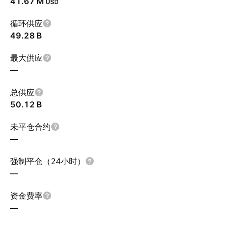
‪41.67 M‬
USD
循环供应
‪49.28 B‬
最大供应
—
总供应
‪50.12 B‬
未平仓合约
—
强制平仓（24小时）
—
资金费率
—