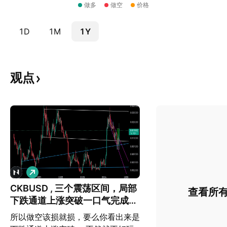
做多
做空
价格
1D
1M
1Y
观点
做
多
CKBUSD , 三个震荡区间，局部
查看所
下跌通道上涨突破一口气完成上
涨目标，
所以做空该损就损，要么你看出来是