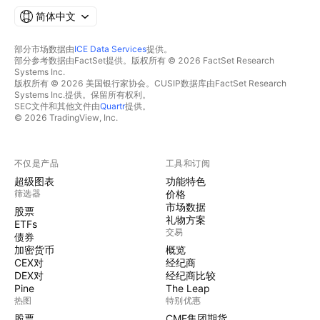
简体中文
部分市场数据由
ICE Data Services
提供。
部分参考数据由FactSet提供。版权所有 © 2026 FactSet Research
Systems Inc.
版权所有 © 2026 美国银行家协会。CUSIP数据库由FactSet Research
Systems Inc.提供。保留所有权利。
SEC文件和其他文件由
Quartr
提供。
© 2026 TradingView, Inc.
不仅是产品
工具和订阅
超级图表
功能特色
筛选器
价格
市场数据
股票
礼物方案
ETFs
交易
债券
加密货币
概览
CEX对
经纪商
DEX对
经纪商比较
Pine
The Leap
热图
特别优惠
股票
CME集团期货