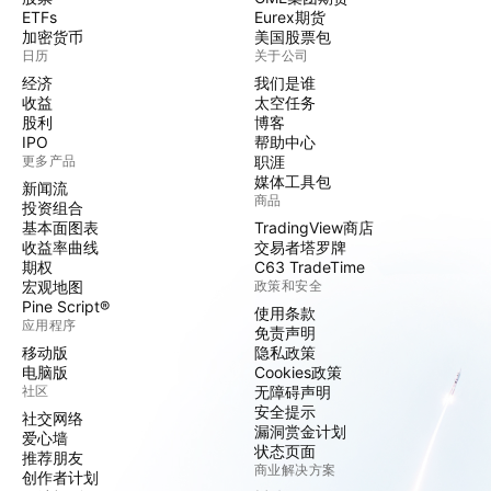
ETFs
Eurex期货
加密货币
美国股票包
日历
关于公司
经济
我们是谁
收益
太空任务
股利
博客
IPO
帮助中心
更多产品
职涯
媒体工具包
新闻流
商品
投资组合
基本面图表
TradingView商店
收益率曲线
交易者塔罗牌
期权
C63 TradeTime
宏观地图
政策和安全
Pine Script®
使用条款
应用程序
免责声明
移动版
隐私政策
电脑版
Cookies政策
社区
无障碍声明
安全提示
社交网络
漏洞赏金计划
爱心墙
状态页面
推荐朋友
商业解决方案
创作者计划