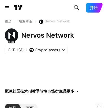
开始
Nervos Network
市场
/
加密货币
/
Nervos Network
#439
CKBUSD
Crypto assets
概览
社区
技术指标
季节性
市场
衍生品
更多
价格
更多
市值