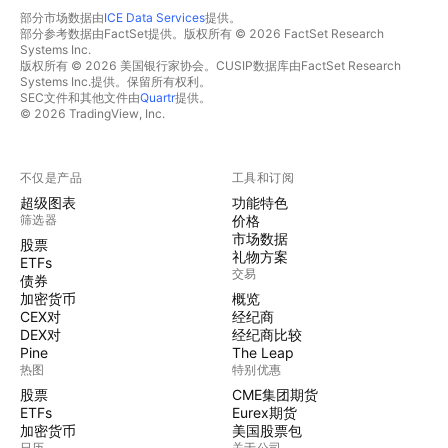
部分市场数据由
ICE Data Services
提供。
部分参考数据由FactSet提供。版权所有 © 2026 FactSet Research
Systems Inc.
版权所有 © 2026 美国银行家协会。CUSIP数据库由FactSet Research
Systems Inc.提供。保留所有权利。
SEC文件和其他文件由
Quartr
提供。
© 2026 TradingView, Inc.
不仅是产品
工具和订阅
超级图表
功能特色
筛选器
价格
市场数据
股票
礼物方案
ETFs
交易
债券
加密货币
概览
CEX对
经纪商
DEX对
经纪商比较
Pine
The Leap
热图
特别优惠
股票
CME集团期货
ETFs
Eurex期货
加密货币
美国股票包
日历
关于公司