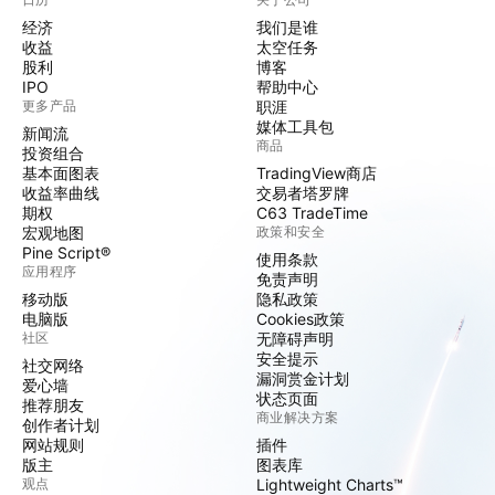
经济
我们是谁
收益
太空任务
股利
博客
IPO
帮助中心
更多产品
职涯
媒体工具包
新闻流
商品
投资组合
基本面图表
TradingView商店
收益率曲线
交易者塔罗牌
期权
C63 TradeTime
宏观地图
政策和安全
Pine Script®
使用条款
应用程序
免责声明
移动版
隐私政策
电脑版
Cookies政策
社区
无障碍声明
安全提示
社交网络
漏洞赏金计划
爱心墙
状态页面
推荐朋友
商业解决方案
创作者计划
网站规则
插件
版主
图表库
观点
Lightweight Charts™