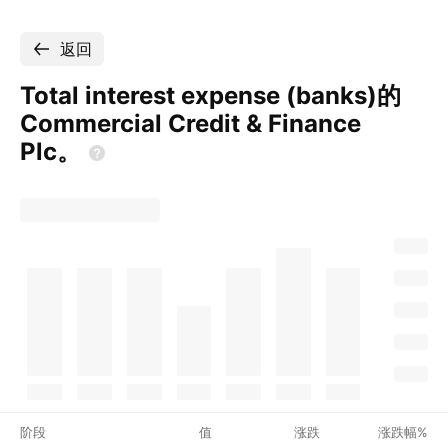
返回
Total interest expense (banks)的
Commercial Credit & Finance
Plc。
阶段
值
涨跌
涨跌幅%