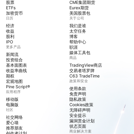
股票
CME集团期货
ETFs
Eurex期货
加密货币
美国股票包
日历
关于公司
经济
我们是谁
收益
太空任务
股利
博客
IPO
帮助中心
更多产品
职涯
媒体工具包
新闻流
商品
投资组合
基本面图表
TradingView商店
收益率曲线
交易者塔罗牌
期权
C63 TradeTime
宏观地图
政策和安全
Pine Script®
使用条款
应用程序
免责声明
移动版
隐私政策
电脑版
Cookies政策
社区
无障碍声明
安全提示
社交网络
漏洞赏金计划
爱心墙
状态页面
推荐朋友
商业解决方案
创作者计划