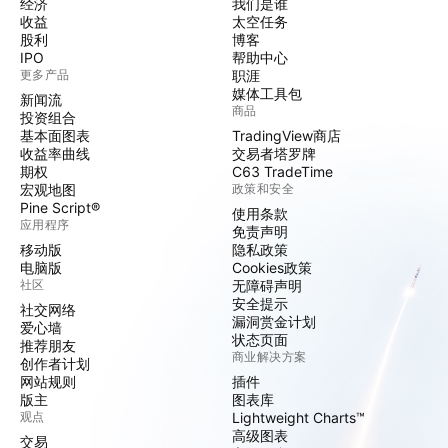
经济
我们是谁
收益
太空任务
股利
博客
IPO
帮助中心
更多产品
职涯
媒体工具包
新闻流
商品
投资组合
基本面图表
TradingView商店
收益率曲线
交易者塔罗牌
期权
C63 TradeTime
宏观地图
政策和安全
Pine Script®
使用条款
应用程序
免责声明
移动版
隐私政策
电脑版
Cookies政策
社区
无障碍声明
安全提示
社交网络
漏洞赏金计划
爱心墙
状态页面
推荐朋友
商业解决方案
创作者计划
网站规则
插件
版主
图表库
观点
Lightweight Charts™
高级图表
交易