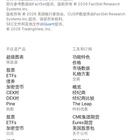
部分参考数据由FactSet提供。版权所有 © 2026 FactSet Research
Systems Inc.
版权所有 © 2026 美国银行家协会。CUSIP数据库由FactSet Research
Systems Inc.提供。保留所有权利。
SEC文件和其他文件由
Quartr
提供。
© 2026 TradingView, Inc.
不仅是产品
工具和订阅
超级图表
功能特色
筛选器
价格
市场数据
股票
礼物方案
ETFs
交易
债券
加密货币
概览
CEX对
经纪商
DEX对
经纪商比较
Pine
The Leap
热图
特别优惠
股票
CME集团期货
ETFs
Eurex期货
加密货币
美国股票包
日历
关于公司