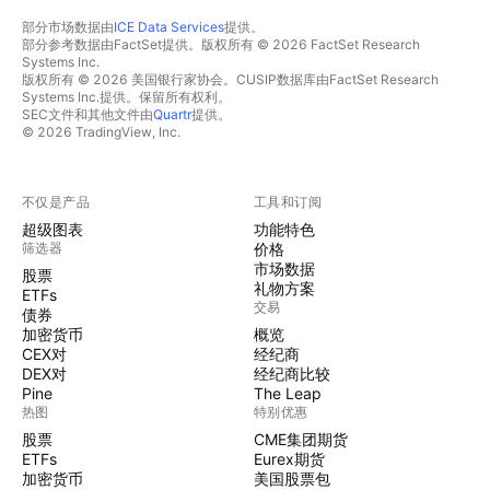
部分市场数据由
ICE Data Services
提供。
部分参考数据由FactSet提供。版权所有 © 2026 FactSet Research
Systems Inc.
版权所有 © 2026 美国银行家协会。CUSIP数据库由FactSet Research
Systems Inc.提供。保留所有权利。
SEC文件和其他文件由
Quartr
提供。
© 2026 TradingView, Inc.
不仅是产品
工具和订阅
超级图表
功能特色
筛选器
价格
市场数据
股票
礼物方案
ETFs
交易
债券
加密货币
概览
CEX对
经纪商
DEX对
经纪商比较
Pine
The Leap
热图
特别优惠
股票
CME集团期货
ETFs
Eurex期货
加密货币
美国股票包