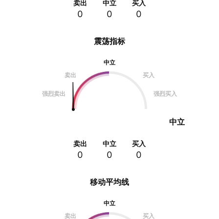
卖出
中立
买入
0
0
0
震荡指标
中立
卖出
买入
强烈卖出
强烈买入
中立
卖出
中立
买入
0
0
0
移动平均线
中立
卖出
买入