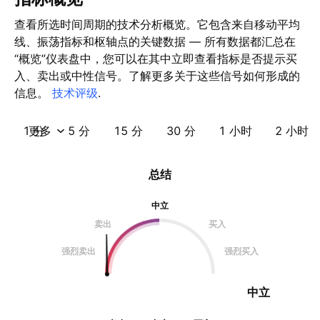
查看所选时间周期的技术分析概览。它包含来自移动平均
线、振荡指标和枢轴点的关键数据 — 所有数据都汇总在
“概览”仪表盘中，您可以在其中立即查看指标是否提示买
入、卖出或中性信号。了解更多关于这些信号如何形成的
信息。
技术评级
.
1 分
更多
5 分
15 分
30 分
1 小时
2 小时
总结
中立
卖出
买入
强烈卖出
强烈买入
中立