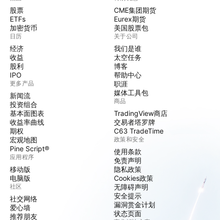
股票
CME集团期货
ETFs
Eurex期货
加密货币
美国股票包
日历
关于公司
经济
我们是谁
收益
太空任务
股利
博客
IPO
帮助中心
更多产品
职涯
媒体工具包
新闻流
商品
投资组合
基本面图表
TradingView商店
收益率曲线
交易者塔罗牌
期权
C63 TradeTime
宏观地图
政策和安全
Pine Script®
使用条款
应用程序
免责声明
移动版
隐私政策
电脑版
Cookies政策
社区
无障碍声明
安全提示
社交网络
漏洞赏金计划
爱心墙
状态页面
推荐朋友