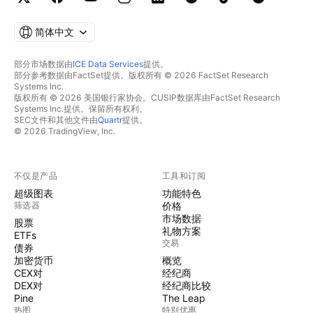
简体中文
部分市场数据由
ICE Data Services
提供。
部分参考数据由FactSet提供。版权所有 © 2026 FactSet Research
Systems Inc.
版权所有 © 2026 美国银行家协会。CUSIP数据库由FactSet Research
Systems Inc.提供。保留所有权利。
SEC文件和其他文件由
Quartr
提供。
© 2026 TradingView, Inc.
不仅是产品
工具和订阅
超级图表
功能特色
筛选器
价格
市场数据
股票
礼物方案
ETFs
交易
债券
加密货币
概览
CEX对
经纪商
DEX对
经纪商比较
Pine
The Leap
热图
特别优惠