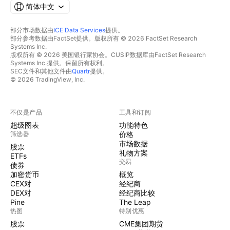
简体中文
部分市场数据由
ICE Data Services
提供。
部分参考数据由FactSet提供。版权所有 © 2026 FactSet Research
Systems Inc.
版权所有 © 2026 美国银行家协会。CUSIP数据库由FactSet Research
Systems Inc.提供。保留所有权利。
SEC文件和其他文件由
Quartr
提供。
© 2026 TradingView, Inc.
不仅是产品
工具和订阅
超级图表
功能特色
筛选器
价格
市场数据
股票
礼物方案
ETFs
交易
债券
加密货币
概览
CEX对
经纪商
DEX对
经纪商比较
Pine
The Leap
热图
特别优惠
股票
CME集团期货