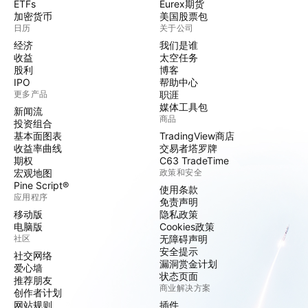
ETFs
Eurex期货
加密货币
美国股票包
日历
关于公司
经济
我们是谁
收益
太空任务
股利
博客
IPO
帮助中心
更多产品
职涯
媒体工具包
新闻流
商品
投资组合
基本面图表
TradingView商店
收益率曲线
交易者塔罗牌
期权
C63 TradeTime
宏观地图
政策和安全
Pine Script®
使用条款
应用程序
免责声明
移动版
隐私政策
电脑版
Cookies政策
社区
无障碍声明
安全提示
社交网络
漏洞赏金计划
爱心墙
状态页面
推荐朋友
商业解决方案
创作者计划
网站规则
插件