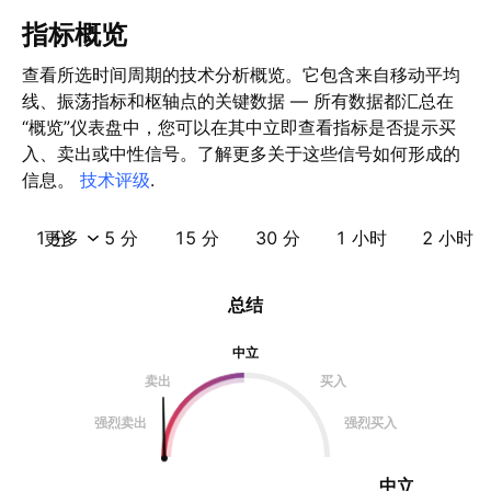
指标概览
查看所选时间周期的技术分析概览。它包含来自移动平均
线、振荡指标和枢轴点的关键数据 — 所有数据都汇总在
“概览”仪表盘中，您可以在其中立即查看指标是否提示买
入、卖出或中性信号。了解更多关于这些信号如何形成的
信息。
技术评级
.
1 分
更多
5 分
15 分
30 分
1 小时
2 小时
总结
中立
卖出
买入
强烈卖出
强烈买入
中立