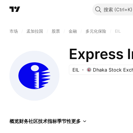
搜索
市场
/
孟加拉国
/
股票
/
金融
/
多元化保险
/
EIL
Express I
EIL
Dhaka Stock Exc
概览
财务
社区
技术指标
季节性
更多