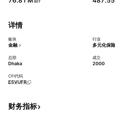
‪76.81 M‬
‪487.55
BDT
详情
板块
行业
金融
多元化保
总部
成立
Dhaka
2000
CFI代码
ESVUFR
财务指标