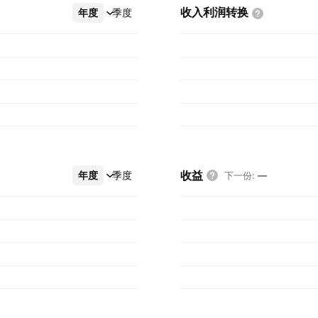
收入利润转换
年度
更多
季度
收益
年度
更多
季度
下一份
:
—