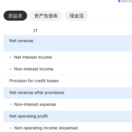
Net r
损益表
资产负债表
现金流
指标
货币：BDT
Net revenue
Net interest income
Non-interest income
Provision for credit losses
Net revenue after provisions
Non-interest expense
Net operating profit
Non-operating income (expense)