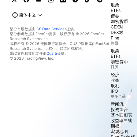
股票
ETFs
简体中文
债券
加密货币
CEX对
部分市场数据由
ICE Data Services
提供。
DEX对
部分参考数据由FactSet提供。版权所有 © 2026 FactSet
Pine
Research Systems Inc.
热图
版权所有 © 2026 美国银行家协会。CUSIP数据库由FactSet
Research Systems Inc.提供。保留所有权利。
股票
SEC文件和其他文件由
Quartr
提供。
ETFs
© 2026 TradingView, Inc.
加密货币
日历
经济
收益
股利
IPO
更多产品
新闻流
投资组合
基本面图表
收益率曲线
期权
宏观地图
Pine Script®