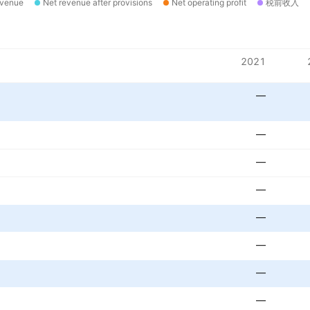
evenue
Net revenue after provisions
Net operating profit
税前收入
2021
—
—
—
—
—
—
—
—