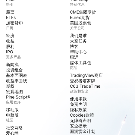
热图
特别优惠
股票
CME集团期货
ETFs
Eurex期货
加密货币
美国股票包
日历
关于公司
经济
我们是谁
收益
太空任务
股利
博客
IPO
帮助中心
更多产品
职涯
媒体工具包
新闻流
商品
投资组合
基本面图表
TradingView商店
收益率曲线
交易者塔罗牌
期权
C63 TradeTime
宏观地图
政策和安全
Pine Script®
使用条款
应用程序
免责声明
移动版
隐私政策
电脑版
Cookies政策
社区
无障碍声明
安全提示
社交网络
漏洞赏金计划
爱心墙