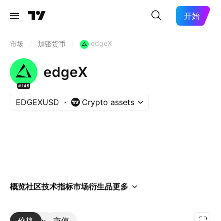
开始
edgeX
市场
/
加密货币
/
edgeX
#145
EDGEXUSD
Crypto assets
概览
社区
技术指标
市场
衍生品
更多
价格
更多
市值