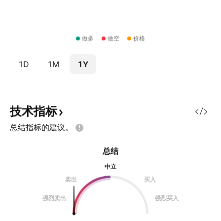
做多
做空
价格
1D
1M
1Y
技术指标
总结指标的建议。
总结
中立
卖出
买入
强烈卖出
强烈买入