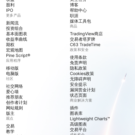
股利
博客
IPO
帮助中心
更多产品
职涯
媒体工具包
新闻流
商品
投资组合
基本面图表
TradingView商店
收益率曲线
交易者塔罗牌
期权
C63 TradeTime
宏观地图
政策和安全
Pine Script®
使用条款
应用程序
免责声明
移动版
隐私政策
电脑版
Cookies政策
社区
无障碍声明
安全提示
社交网络
漏洞赏金计划
爱心墙
状态页面
推荐朋友
商业解决方案
创作者计划
网站规则
插件
版主
图表库
观点
Lightweight Charts™
高级图表
交易
交易平台
教学
成长机会