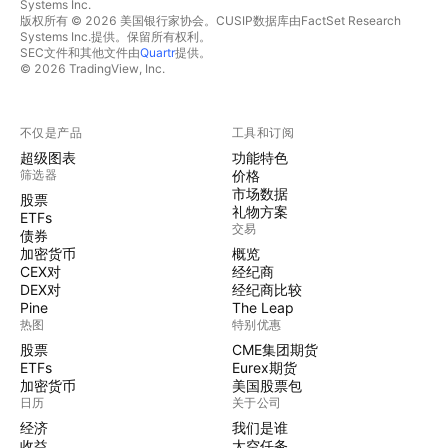
Systems Inc.
版权所有 © 2026 美国银行家协会。CUSIP数据库由FactSet Research
Systems Inc.提供。保留所有权利。
SEC文件和其他文件由
Quartr
提供。
© 2026 TradingView, Inc.
不仅是产品
工具和订阅
超级图表
功能特色
筛选器
价格
市场数据
股票
礼物方案
ETFs
交易
债券
加密货币
概览
CEX对
经纪商
DEX对
经纪商比较
Pine
The Leap
热图
特别优惠
股票
CME集团期货
ETFs
Eurex期货
加密货币
美国股票包
日历
关于公司
经济
我们是谁
收益
太空任务