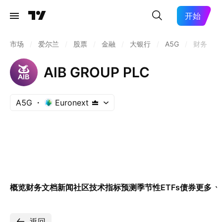
开始
市场
/
爱尔兰
/
股票
/
金融
/
大银行
/
A5G
/
财务
AIB GROUP PLC
A5G
Euronext
概览
财务
文档
新闻
社区
技术指标
预测
季节性
ETFs
债券
更多
返回