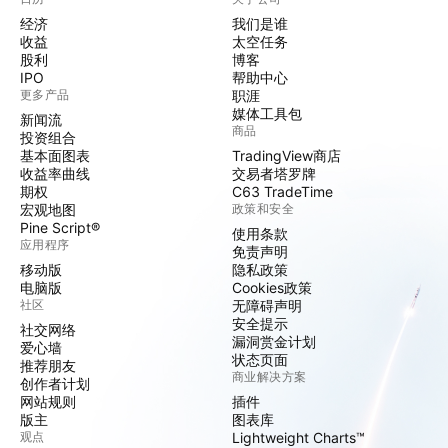
经济
我们是谁
收益
太空任务
股利
博客
IPO
帮助中心
更多产品
职涯
媒体工具包
新闻流
商品
投资组合
基本面图表
TradingView商店
收益率曲线
交易者塔罗牌
期权
C63 TradeTime
宏观地图
政策和安全
Pine Script®
使用条款
应用程序
免责声明
移动版
隐私政策
电脑版
Cookies政策
社区
无障碍声明
安全提示
社交网络
漏洞赏金计划
爱心墙
状态页面
推荐朋友
商业解决方案
创作者计划
网站规则
插件
版主
图表库
观点
Lightweight Charts™