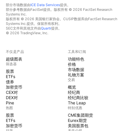
部分市场数据由
ICE Data Services
提供。
部分参考数据由FactSet提供。版权所有 © 2026 FactSet Research
Systems Inc.
版权所有 © 2026 美国银行家协会。CUSIP数据库由FactSet Research
Systems Inc.提供。保留所有权利。
SEC文件和其他文件由
Quartr
提供。
© 2026 TradingView, Inc.
不仅是产品
工具和订阅
超级图表
功能特色
筛选器
价格
市场数据
股票
礼物方案
ETFs
交易
债券
加密货币
概览
CEX对
经纪商
DEX对
经纪商比较
Pine
The Leap
热图
特别优惠
股票
CME集团期货
ETFs
Eurex期货
加密货币
美国股票包
日历
关于公司