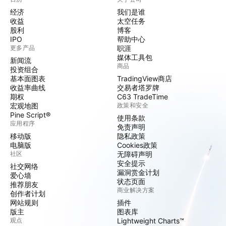
经济
我们是谁
收益
太空任务
股利
博客
IPO
帮助中心
更多产品
职涯
媒体工具包
新闻流
商品
投资组合
基本面图表
TradingView商店
收益率曲线
交易者塔罗牌
期权
C63 TradeTime
宏观地图
政策和安全
Pine Script®
使用条款
应用程序
免责声明
移动版
隐私政策
电脑版
Cookies政策
社区
无障碍声明
安全提示
社交网络
漏洞赏金计划
爱心墙
状态页面
推荐朋友
商业解决方案
创作者计划
网站规则
插件
版主
图表库
观点
Lightweight Charts™