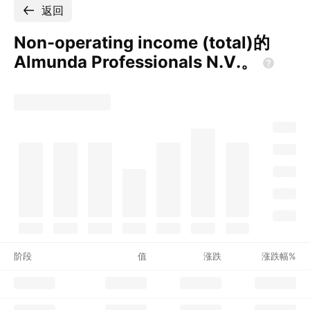
返回
Non-operating income (total)的
Almunda Professionals
N.V.。
阶段
值
涨跌
涨跌幅%