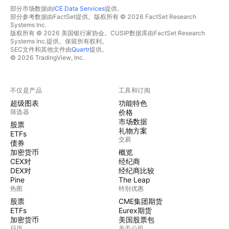
部分市场数据由
ICE Data Services
提供。
部分参考数据由FactSet提供。版权所有 © 2026 FactSet Research
Systems Inc.
版权所有 © 2026 美国银行家协会。CUSIP数据库由FactSet Research
Systems Inc.提供。保留所有权利。
SEC文件和其他文件由
Quartr
提供。
© 2026 TradingView, Inc.
不仅是产品
工具和订阅
超级图表
功能特色
筛选器
价格
市场数据
股票
礼物方案
ETFs
交易
债券
加密货币
概览
CEX对
经纪商
DEX对
经纪商比较
Pine
The Leap
热图
特别优惠
股票
CME集团期货
ETFs
Eurex期货
加密货币
美国股票包
日历
关于公司