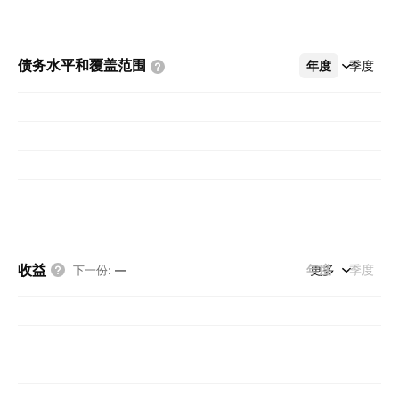
债务水平和覆盖范围
年度
更多
季度
收益
年度
更多
季度
下一份
:
—