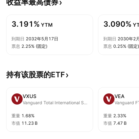
收益率最高债券
3.191%
3.090%
YTM
Y
到期日
2032年5月17日
到期日
2030年2
票息
2.25% (固定)
票息
0.25% (固定
持有该股票的ETF
VXUS
VEA
Vanguard Total International Stock ETF
重量
1.68%
重量
2.33%
市值
‪11.23 B‬
市值
‪7.47 B‬