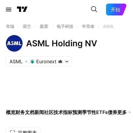
开始
市场
/
荷兰
/
股票
/
电子科技
/
半导体
/
ASML
ASML Holding NV
ASML
Euronext
概览
财务
文档
新闻
社区
技术指标
预测
季节性
ETFs
债券
更多
完整图表