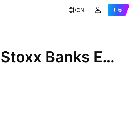
CN
开始
Multi Units LU -Amundi Euro Stoxx Banks ETF Acc- Capitalisation