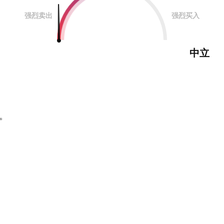
强烈卖出
强烈买入
中立
。