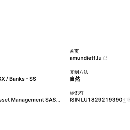
首页
amundietf.lu
复制方法
X / Banks - SS
自然
标识符
Amundi Asset Management SAS (Investment Management)
ISIN
LU1829219390