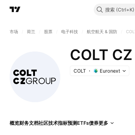
搜索
市场
/
荷兰
/
股票
/
电子科技
/
航空航天 & 国防
/
COL
COLT CZ
COLT
Euronext
概览
财务
文档
社区
技术指标
预测
ETFs
债券
更多