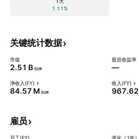
1天
1.11%
关键统计数据
市值
股息收益率
‪2.51 B‬
—
EUR
净收入(FY)
收入(FY)
‪84.57 M‬
‪967.62
EUR
雇员
员工(FY)
变化（1年