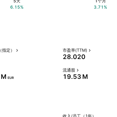
5天
1个月
6.15%
3.71%
（指定）
市盈率(TTM)
28.020
流通股
 M‬
‪19.53 M‬
EUR
）
收入/员工（1年）