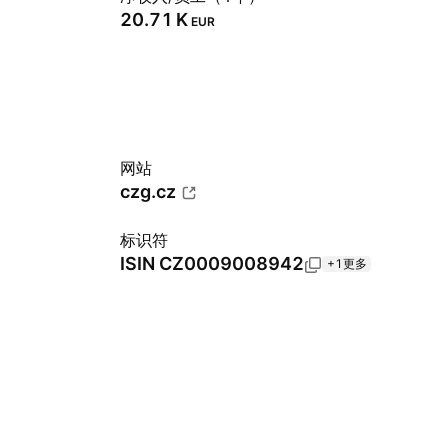
‪20.71 K‬
EUR
网站
czg.cz
标识符
ISIN
CZ0009008942
+1更多