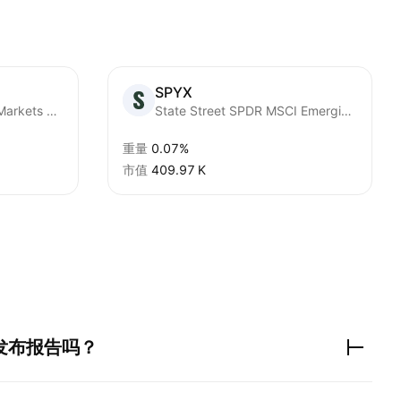
SPYX
WisdomTree Emerging Markets SmallCap Dividend Fund
State Street SPDR MSCI Emerging Markets Small Cap UCITS ETF Accum USD
重量
0.07%
市值
‪409.97 K‬
发布报告吗？