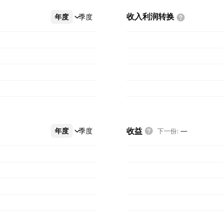
收入利润转换
年度
更多
季度
收益
年度
更多
季度
下一份
:
—