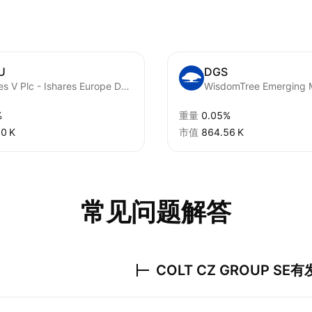
U
DGS
Ishares V Plc - Ishares Europe Defence Ucits ETF Accum Shs EUR
%
重量
0.05%
0 K‬
市值
‪864.56 K‬
常见问题解答
COLT CZ GROUP SE
有