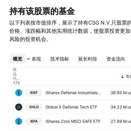
持有该股票的基金
以下列表按市值排序，展示了持有CSG N.V.只股
价格、涨跌幅和其他实用统计数据，使股票投资更加
风险的投资机会。
概览
更多
表现
技术指标
延长时段
资金流向
商
品
市
代
码
iShares Defense Industrials Active ETF
38.85 M
IDEF
U
Global X Defense Tech ETF
34.22 M
SHLD
U
iShares Core MSCI EAFE ETF
27.89 M
IEFA
U