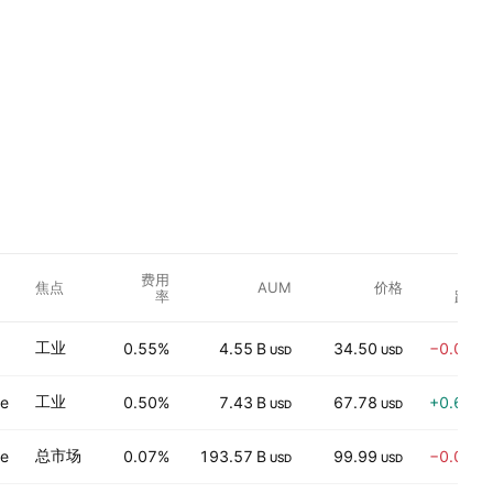
费用
涨
焦点
AUM
价格
率
跌 %
工业
0.55%
4.55 B
34.50
−0.06%
USD
USD
工业
ve
0.50%
7.43 B
67.78
+0.61%
USD
USD
总市场
ve
0.07%
193.57 B
99.99
−0.05%
USD
USD