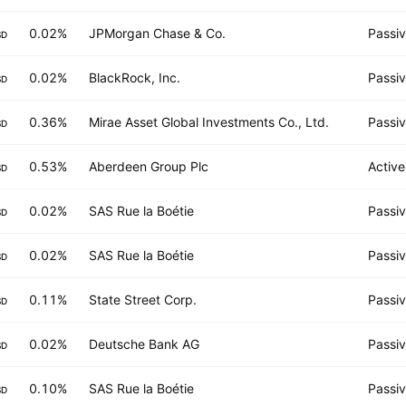
0.02%
JPMorgan Chase & Co.
Passi
SD
0.02%
BlackRock, Inc.
Passi
SD
0.36%
Mirae Asset Global Investments Co., Ltd.
Passi
SD
0.53%
Aberdeen Group Plc
Active
SD
0.02%
SAS Rue la Boétie
Passi
SD
0.02%
SAS Rue la Boétie
Passi
SD
0.11%
State Street Corp.
Passi
SD
0.02%
Deutsche Bank AG
Passi
SD
0.10%
SAS Rue la Boétie
Passi
SD