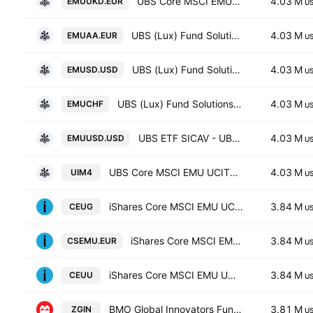
UBS Core MSCI EMU UCITS ETF-EUR Ukdis- Distribution
4.03 M
EMUUKD.EUR
U
UBS (Lux) Fund Solutions SICAV - MSCI EMU UCITS ETF
4.03 M
EMUAA.EUR
U
UBS (Lux) Fund Solutions SICAV - UBS CORE MSCI EMU UCITS ETF hUSD dis
4.03 M
EMUSD.USD
U
UBS (Lux) Fund Solutions SICAV - MSCI EMU UCITS ETF
4.03 M
EMUCHF
U
UBS ETF SICAV - UBS ETF - MSCI EMU UCITS ETF -(hedged to USD) A-acc- Capitalisation
4.03 M
EMUUSD.USD
U
UBS Core MSCI EMU UCITS ETF-EUR dis- Distribution
4.03 M
UIM4
U
iShares Core MSCI EMU UCITS ETF
3.84 M
CEUG
U
iShares Core MSCI EMU UCITS ETF
3.84 M
CSEMU.EUR
U
iShares Core MSCI EMU UCITS ETF AccumHedged USD
3.84 M
CEUU
U
BMO Global Innovators Fund Trust Units Series -Active ETF-
3.81 M
ZGIN
U