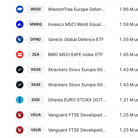
WisdomTree Europe Defense Fund
1.66 M
WDEF
U
Invesco MSCI World Equal Weight UCITS ETF Acc AccumUSD
1.59 M
MWEQ
U
Vaneck Global Defence ETF
1.55 M
DFND
U
BMO MSCI EAFE Index ETF
1.45 M
ZEA
U
Xtrackers Stoxx Europe 600 UCITS ETF Capitalisation 1C
1.43 M
XSX6
U
Xtrackers Stoxx Europe 600 UCITS ETF
1.43 M
XSXE
U
iShares EURO STOXX UCITS ETF (DE)
1.31 M
EXSI
U
Vanguard FTSE Developed Europe UCITS ETF Accum EUR
1.25 M
VEUA
U
Vanguard FTSE Developed Europe UCITS ETF
1.25 M
VEUR
U