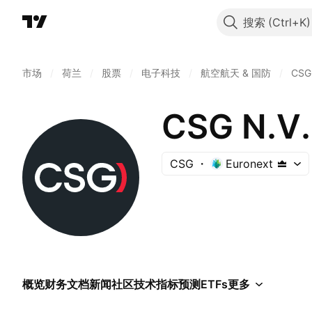
搜索
市场
/
荷兰
/
股票
/
电子科技
/
航空航天 & 国防
/
CSG
CSG N.V.
CSG
Euronext
概览
财务
文档
新闻
社区
技术指标
预测
ETFs
更多