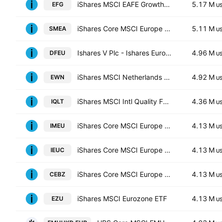
iShares MSCI EAFE Growth ETF
5.17 M
EFG
U
iShares Core MSCI Europe UCITS ETF EUR (Acc)
5.11 M
SMEA
U
Ishares V Plc - Ishares Europe Defence Ucits ETF Accum Shs EUR
4.96 M
DFEU
U
iShares MSCI Netherlands ETF
4.92 M
EWN
U
iShares MSCI Intl Quality Factor ETF
4.36 M
IQLT
U
iShares Core MSCI Europe UCITS ETF
4.13 M
IMEU
U
iShares Core MSCI Europe UCITS ETF AccumHedged CHF
4.13 M
IEUC
U
iShares Core MSCI Europe UCITS ETF Accum- EUR
4.13 M
CEBZ
U
iShares MSCI Eurozone ETF
4.13 M
EZU
U