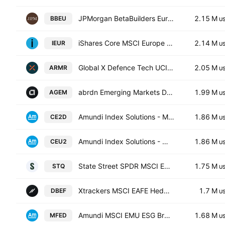
JPMorgan BetaBuilders Europe ETF
2.15 M
BBEU
U
iShares Core MSCI Europe ETF
2.14 M
IEUR
U
Global X Defence Tech UCITS ETF
2.05 M
ARMR
U
abrdn Emerging Markets Dividend Active ETF
1.99 M
AGEM
U
Amundi Index Solutions - MSCI Europe UCITS ETF DR
1.86 M
CE2D
U
Amundi Index Solutions - MSCI Europe UCITS ETF DR
1.86 M
CEU2
U
State Street SPDR MSCI Europe Industrials UCITS ETF
1.75 M
STQ
U
Xtrackers MSCI EAFE Hedged Equity ETF
1.7 M
DBEF
U
Amundi MSCI EMU ESG Broad Transition -UCITS ETF Acc- Capitalisation
1.68 M
MFED
U