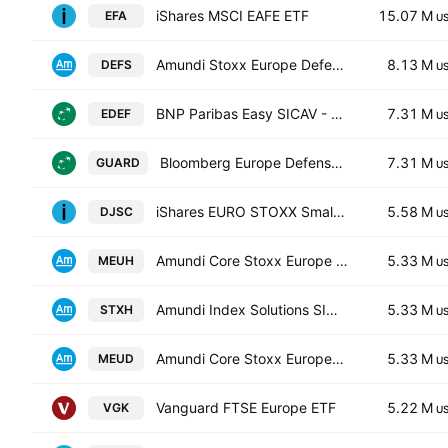
iShares MSCI EAFE ETF
15.07 M
EFA
U
Amundi Stoxx Europe Defense Capitalisation -UCITS ETF Acc-
8.13 M
DEFS
U
BNP Paribas Easy SICAV - Bloomberg Europe Defense -UCITS ETF- Distribution
7.31 M
EDEF
U
Bloomberg Europe Defense -UCITS ETF- Capitalisation
7.31 M
GUARD
U
iShares EURO STOXX Small UCITS ETF
5.58 M
DJSC
U
Amundi Core Stoxx Europe 600 -UCITS ETF HEDGED- Capitalisation
5.33 M
MEUH
U
Amundi Index Solutions SICAV - Amundi Core Stoxx Europe 600 UCITS ETF Monthly Hedged to EUR - Dist- Distribution
5.33 M
STXH
U
Amundi Core Stoxx Europe 600 -UCITS ETF Acc- Capitalisation
5.33 M
MEUD
U
Vanguard FTSE Europe ETF
5.22 M
VGK
U