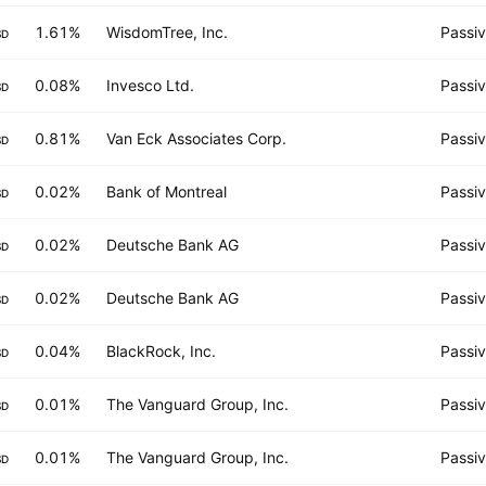
1.61%
WisdomTree, Inc.
Passi
SD
0.08%
Invesco Ltd.
Passi
SD
0.81%
Van Eck Associates Corp.
Passi
SD
0.02%
Bank of Montreal
Passi
SD
0.02%
Deutsche Bank AG
Passi
SD
0.02%
Deutsche Bank AG
Passi
SD
0.04%
BlackRock, Inc.
Passi
SD
0.01%
The Vanguard Group, Inc.
Passi
SD
0.01%
The Vanguard Group, Inc.
Passi
SD