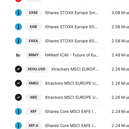
iShares STOXX Europe Small 200 UCITS ETF (DE)
3.08 M
EXSE
U
iShares STOXX Europe 600 UCITS ETF (DE) EUR (Dist). Units
2.58 M
EXIE
U
iShares STOXX Europe 600 UCITS ETF
2.58 M
EXSA
U
HANetf ICAV - Future of European Defence Screened UCITS ETF AccumEUR
2.48 M
8RMY
U
Xtrackers MSCI EUROPE UCITS ETF Capitalisation 2C
2.26 M
XEOU.USD
U
Xtrackers MSCI EUROPE UCITS ETF Capitalisation 1C
2.26 M
XMEU
U
Xtrackers MSCI EUROPE UCITS ETF Distribution 1D
2.26 M
XIEE
U
iShares Core MSCI EAFE IMI Index ETF
2.24 M
XEF
U
iShares Core MSCI EAFE IMI Index ETF Trust Units
2.24 M
XEF.U
U