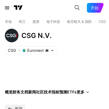
开始
市场
/
荷兰
/
股票
/
电子科技
/
航空航天 & 国防
/
CSG
CSG N.V.
CSG
Euronext
概览
财务
文档
新闻
社区
技术指标
预测
ETFs
更多
返回