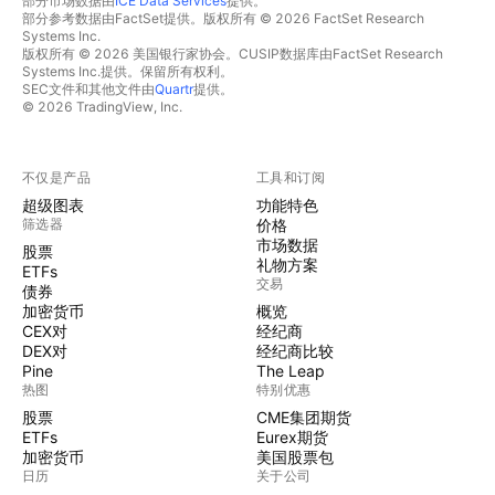
部分市场数据由
ICE Data Services
提供。
部分参考数据由FactSet提供。版权所有 © 2026 FactSet Research
Systems Inc.
版权所有 © 2026 美国银行家协会。CUSIP数据库由FactSet Research
Systems Inc.提供。保留所有权利。
SEC文件和其他文件由
Quartr
提供。
© 2026 TradingView, Inc.
不仅是产品
工具和订阅
超级图表
功能特色
筛选器
价格
市场数据
股票
礼物方案
ETFs
交易
债券
加密货币
概览
CEX对
经纪商
DEX对
经纪商比较
Pine
The Leap
热图
特别优惠
股票
CME集团期货
ETFs
Eurex期货
加密货币
美国股票包
日历
关于公司