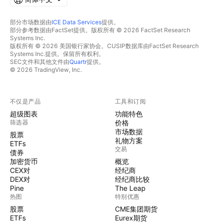
部分市场数据由
ICE Data Services
提供。
部分参考数据由FactSet提供。版权所有 © 2026 FactSet Research
Systems Inc.
版权所有 © 2026 美国银行家协会。CUSIP数据库由FactSet Research
Systems Inc.提供。保留所有权利。
SEC文件和其他文件由
Quartr
提供。
© 2026 TradingView, Inc.
不仅是产品
工具和订阅
超级图表
功能特色
筛选器
价格
市场数据
股票
礼物方案
ETFs
交易
债券
加密货币
概览
CEX对
经纪商
DEX对
经纪商比较
Pine
The Leap
热图
特别优惠
股票
CME集团期货
ETFs
Eurex期货