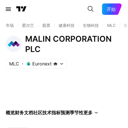
开始
市场
/
爱尔兰
/
股票
/
健康科技
/
生物科技
/
MLC
/
财
MALIN CORPORATION
PLC
MLC
Euronext
概览
财务
文档
社区
技术指标
预测
季节性
更多