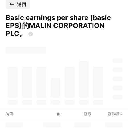
返回
Basic earnings per share (basic
EPS)的MALIN CORPORATION
PLC。
阶段
值
涨跌
涨跌幅%