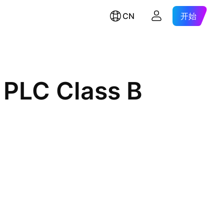
CN
开始
 PLC Class B