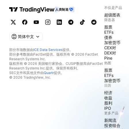
不仅是产品
人类制造
超级图表
筛选器
股票
ETFs
简体中文
债券
加密货币
CEX对
部分市场数据由
ICE Data Services
提供。
DEX对
部分参考数据由FactSet提供。版权所有 © 2026 FactSet
Pine
Research Systems Inc.
热图
版权所有 © 2026 美国银行家协会。CUSIP数据库由FactSet
Research Systems Inc.提供。保留所有权利。
股票
SEC文件和其他文件由
Quartr
提供。
ETFs
© 2026 TradingView, Inc.
加密货币
日历
经济
收益
股利
IPO
更多产品
新闻流
投资组合