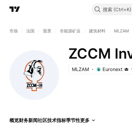
搜索
市场
/
法国
/
股票
/
非能源矿业
/
建筑材料
/
MLZAM
ZCCM Inv
MLZAM
Euronext
概览
财务
新闻
社区
技术指标
季节性
更多