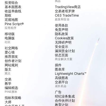
商品
投资组合
基本面图表
TradingView商店
收益率曲线
交易者塔罗牌
期权
C63 TradeTime
宏观地图
政策和安全
Pine Script®
使用条款
应用程序
免责声明
移动版
隐私政策
电脑版
Cookies政策
社区
无障碍声明
安全提示
社交网络
漏洞赏金计划
爱心墙
状态页面
推荐朋友
商业解决方案
创作者计划
网站规则
插件
版主
图表库
观点
Lightweight Charts™
高级图表
交易
交易平台
教学
成长机会
编辑精选
PINE脚本
广告
经纪业务集成
指标和策略
合作伙伴计划
大师
教育计划