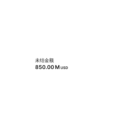
未结金额
‪850.00 M‬
USD