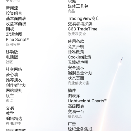
更多产品
职涯
媒体工具包
新闻流
商品
投资组合
基本面图表
TradingView商店
收益率曲线
交易者塔罗牌
期权
C63 TradeTime
宏观地图
政策和安全
Pine Script®
使用条款
应用程序
免责声明
移动版
隐私政策
电脑版
Cookies政策
社区
无障碍声明
安全提示
社交网络
漏洞赏金计划
爱心墙
状态页面
推荐朋友
商业解决方案
创作者计划
网站规则
插件
版主
图表库
观点
Lightweight Charts™
高级图表
交易
交易平台
教学
成长机会
编辑精选
PINE脚本
广告
经纪业务集成
指标和策略