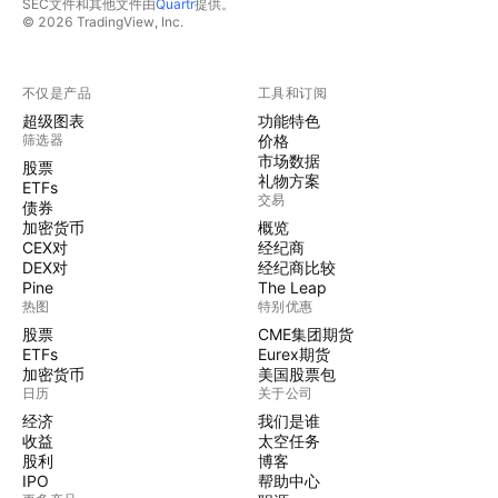
SEC文件和其他文件由
Quartr
提供。
© 2026 TradingView, Inc.
不仅是产品
工具和订阅
超级图表
功能特色
筛选器
价格
市场数据
股票
礼物方案
ETFs
交易
债券
加密货币
概览
CEX对
经纪商
DEX对
经纪商比较
Pine
The Leap
热图
特别优惠
股票
CME集团期货
ETFs
Eurex期货
加密货币
美国股票包
日历
关于公司
经济
我们是谁
收益
太空任务
股利
博客
IPO
帮助中心