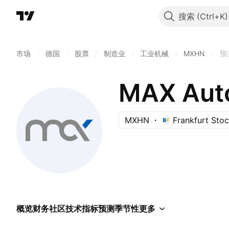
搜索
市场
/
德国
/
股票
/
制造业
/
工业机械
/
MXHN
/
预
MAX Aut
MXHN
Frankfurt Sto
概览
财务
社区
技术指标
预测
季节性
更多