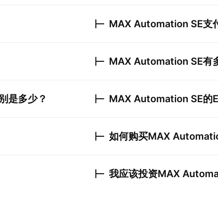
MAX Automation SE
支
MAX Automation SE
有
别是多少？
MAX Automation SE
的
如何购买
MAX Automati
我应该投资
MAX Automa