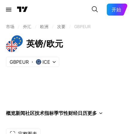
开始
市场
/
外汇
/
欧洲
/
次要
/
GBPEUR
英镑/欧元
GBPEUR
ICE
概览
新闻
社区
技术指标
季节性
财经日历
更多
完整图表