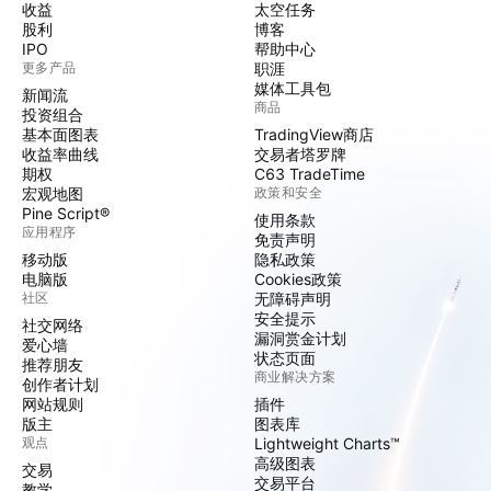
收益
太空任务
股利
博客
IPO
帮助中心
更多产品
职涯
媒体工具包
新闻流
商品
投资组合
基本面图表
TradingView商店
收益率曲线
交易者塔罗牌
期权
C63 TradeTime
宏观地图
政策和安全
Pine Script®
使用条款
应用程序
免责声明
移动版
隐私政策
电脑版
Cookies政策
社区
无障碍声明
安全提示
社交网络
漏洞赏金计划
爱心墙
状态页面
推荐朋友
商业解决方案
创作者计划
网站规则
插件
版主
图表库
观点
Lightweight Charts™
高级图表
交易
交易平台
教学