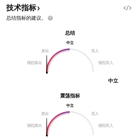
资金的操作提供了理
技术指标
围绕英国CPI、英
总结指标的建议。
元区数据将出现波
极限附近。 聪明资
总结
状态： 尽管最近的
看涨位移，价格仍
中立
高时间框架结构内
卖出
买入
纠正的迹象，反应
强烈卖出
强烈买入
性，而非启动新的趋
向：
中立
震荡指标
中立
卖出
买入
强烈卖出
强烈买入