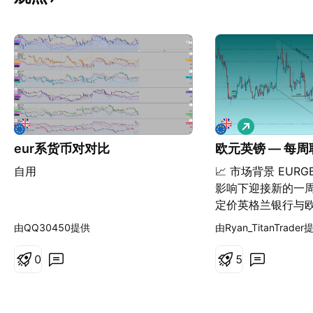
做
多
eur系货币对对比
欧元英镑 — 每
自用
📈 市场背景 EUR
影响下迎接新的一
定价英格兰银行与
率预期。英国粘性
由QQ30450提供
由Ryan_TitanTrader
数据以及对欧洲央
测，导致市场流动
0
5
方向趋势。 这种背
操控——止损猎杀
关键每周水平的剧