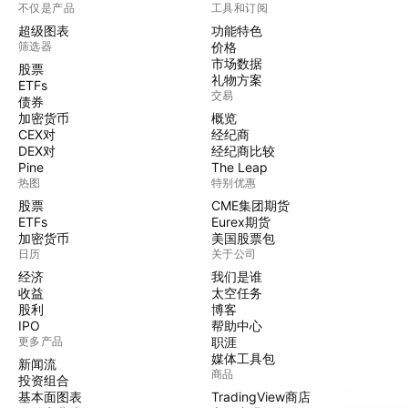
不仅是产品
工具和订阅
超级图表
功能特色
筛选器
价格
市场数据
股票
礼物方案
ETFs
交易
债券
加密货币
概览
CEX对
经纪商
DEX对
经纪商比较
Pine
The Leap
热图
特别优惠
股票
CME集团期货
ETFs
Eurex期货
加密货币
美国股票包
日历
关于公司
经济
我们是谁
收益
太空任务
股利
博客
IPO
帮助中心
更多产品
职涯
媒体工具包
新闻流
商品
投资组合
基本面图表
TradingView商店