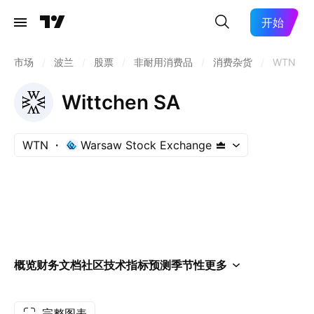
开始
市场
/
波兰
/
股票
/
非耐用消费品
/
消费杂货
/
WTN
Wittchen SA
WTN
Warsaw Stock Exchange
概览
财务
文档
社区
技术指标
预测
季节性
更多
完整图表