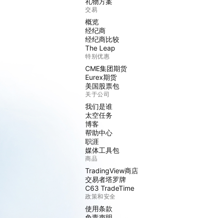
礼物方案
交易
概览
经纪商
经纪商比较
The Leap
特别优惠
CME集团期货
Eurex期货
美国股票包
关于公司
我们是谁
太空任务
博客
帮助中心
职涯
媒体工具包
商品
TradingView商店
交易者塔罗牌
C63 TradeTime
政策和安全
使用条款
免责声明