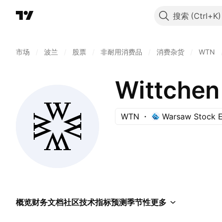
搜索
市场
/
波兰
/
股票
/
非耐用消费品
/
消费杂货
/
WTN
Wittchen
WTN
Warsaw Stock 
概览
财务
文档
社区
技术指标
预测
季节性
更多