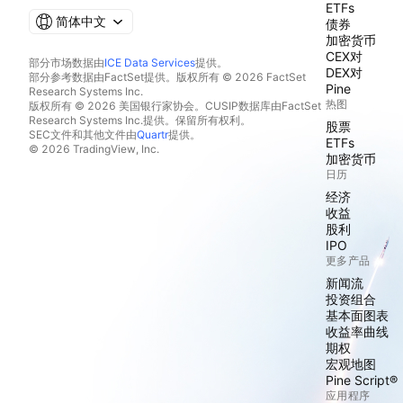
ETFs
简体中文
债券
加密货币
CEX对
部分市场数据由
ICE Data Services
提供。
DEX对
部分参考数据由FactSet提供。版权所有 © 2026 FactSet
Pine
Research Systems Inc.
热图
版权所有 © 2026 美国银行家协会。CUSIP数据库由FactSet
Research Systems Inc.提供。保留所有权利。
股票
SEC文件和其他文件由
Quartr
提供。
ETFs
© 2026 TradingView, Inc.
加密货币
日历
经济
收益
股利
IPO
更多产品
新闻流
投资组合
基本面图表
收益率曲线
期权
宏观地图
Pine Script®
应用程序