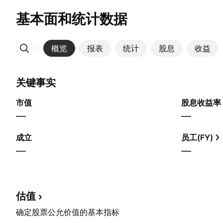
基本面和统计数据
概览
报表
统计
股息
收益
更多
关键事实
市值
股息收益率
—
—
成立
员工(FY)
—
—
估值
确定股票公允价值的基本指标