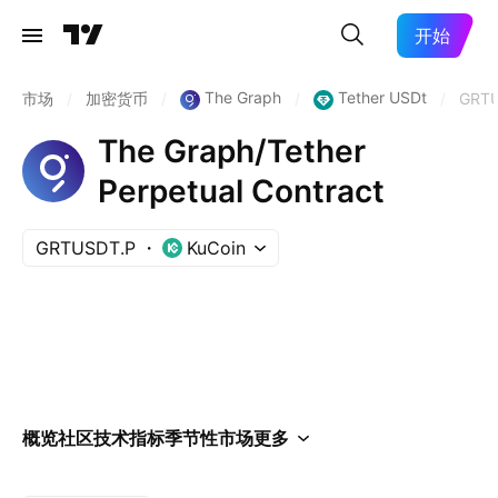
开始
The Graph
Tether USDt
市场
/
加密货币
/
/
/
GRT
The Graph/Tether
Perpetual Contract
GRTUSDT.P
KuCoin
概览
社区
技术指标
季节性
市场
更多