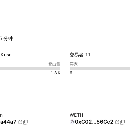
5 分钟
K‬
交易者 11
USD
卖出量
买家
‪1.3 K‬
6
en
WETH
.a44a7
0xC02...56Cc2