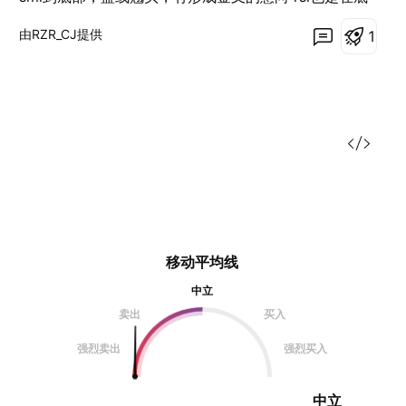
部超卖状态徘徊 后来grt第一次冲击重要压力区间下沿
由RZR_CJ提供
1
水平线 第一次冲击失败，我们可以看到从波段底部到压
力区间下沿 是一个非常健康的正常回调 在第二次直接冲
破，后又回踩下沿压力位，走势都在我们的预测当中 而
且回踩也没有跌破压力线，同样是非常健康的走势 然后
继续上攻 这波如果吃到可是大肉哦，不知道朋友们吃到
没有 上次发的那个观点才40浏览量，真是可惜这么一波
大肉了 个人观点不构成投资建议，请谨慎判断后入场
移动平均线
中立
卖出
买入
强烈卖出
强烈买入
中立