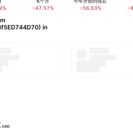
月
6个月
今年开始到现在
9%
−47.57%
−56.63%
−
um
f5ED744D70) in
‬
USD