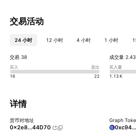
交易活动
24 小时
更多
12 小时
4 小时
1 小时
1
交易 38
成交量 ‪2.43 
买入
卖出
买入量
16
22
‪1.13 K‬
详情
货币对地址
Graph Tok
0x2e8...44D70
0xc94..