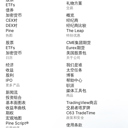
礼物方案
ETFs
交易
债券
加密货币
概览
CEX对
经纪商
DEX对
经纪商比较
Pine
The Leap
热图
特别优惠
股票
CME集团期货
ETFs
Eurex期货
加密货币
美国股票包
日历
关于公司
经济
我们是谁
收益
太空任务
股利
博客
IPO
帮助中心
更多产品
职涯
媒体工具包
新闻流
商品
投资组合
基本面图表
TradingView商店
收益率曲线
交易者塔罗牌
期权
C63 TradeTime
宏观地图
政策和安全
Pine Script®
使用条款
应用程序