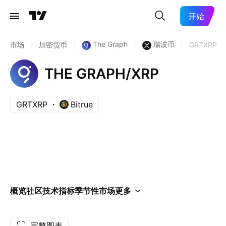
开始
The Graph
瑞波币
市场
/
加密货币
/
/
/
GRTXRP
THE GRAPH/XRP
GRTXRP
Bitrue
概览
社区
技术指标
季节性
市场
更多
完整图表