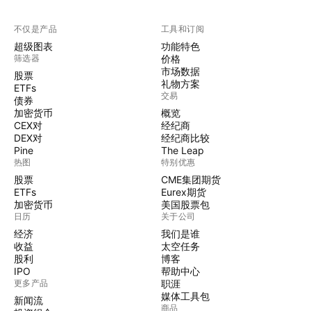
不仅是产品
工具和订阅
超级图表
功能特色
筛选器
价格
市场数据
股票
礼物方案
ETFs
交易
债券
加密货币
概览
CEX对
经纪商
DEX对
经纪商比较
Pine
The Leap
热图
特别优惠
股票
CME集团期货
ETFs
Eurex期货
加密货币
美国股票包
日历
关于公司
经济
我们是谁
收益
太空任务
股利
博客
IPO
帮助中心
更多产品
职涯
媒体工具包
新闻流
商品