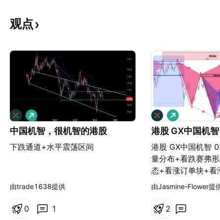
观点
做
做
多
多
中国机智，很机智的港股
港股 GX中国机智 
下跌通道+水平震荡区间
港股 GX中国机智 0
量分布+看跌赛弗形
态+看涨订单块+看
级别等回踩做多，入场
由trade1638提供
由Jasmine-Flower提
附近，止损位放在35
一目标位看48.38
0
1
2
仓，推保护。 第二目