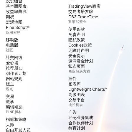
投资组合
基本面图表
TradingView商店
收益率曲线
交易者塔罗牌
期权
C63 TradeTime
宏观地图
政策和安全
Pine Script®
使用条款
应用程序
免责声明
移动版
隐私政策
电脑版
Cookies政策
社区
无障碍声明
安全提示
社交网络
漏洞赏金计划
爱心墙
状态页面
推荐朋友
商业解决方案
创作者计划
网站规则
插件
版主
图表库
观点
Lightweight Charts™
高级图表
交易
交易平台
教学
成长机会
编辑精选
PINE脚本
广告
经纪业务集成
指标和策略
合作伙伴计划
大师
教育计划
自由开发人员