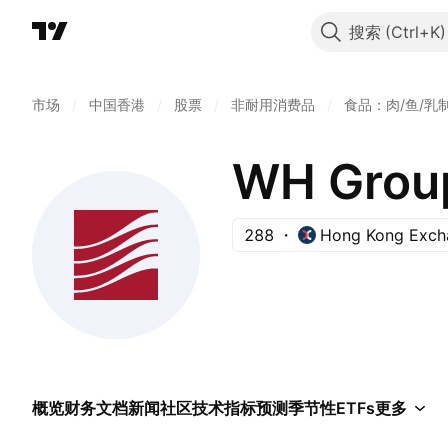
搜索
市场
/
中国香港
/
股票
/
非耐用消费品
/
食品：肉/鱼/乳
WH Group
288
Hong Kong Exch
概览
财务
文档
新闻
社区
技术指标
预测
季节性
ETFs
更多