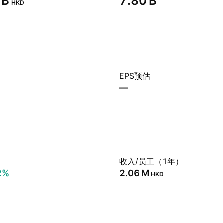
B‬
‪7.80 B‬
HKD
EPS预估
—
）
收入/员工（1年）
2%
‪2.06 M‬
HKD