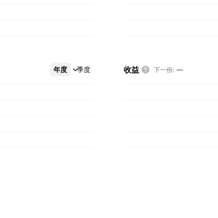
收益
年度
更多
季度
下一份
:
—