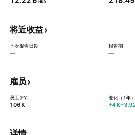
‪12.22 B‬
‪218.49 
HKD
将近收益
下次报告日期
报告期
—
—
雇员
员工(FY)
变化（1年
‪106 K‬
‪+4 K‬
+3.9
详情