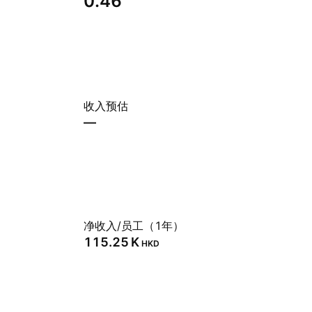
0.46
收入预估
—
净收入/员工（1年）
‪115.25 K‬
HKD