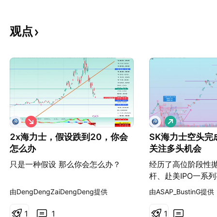
观点
做
做
空
多
2x海力士，假设跌到20，你会
SK海力士空头完
怎么办
关注多头机会
只是一种假设 那么你会怎么办？
经历了高位阶段性
杆、赴美IPO一系
士仍然是当前AI主
由DengDengZaiDengDeng提供
由ASAP_BustinG提供
业绩兑现能力的内
好HBM超级周期+
1
1
1