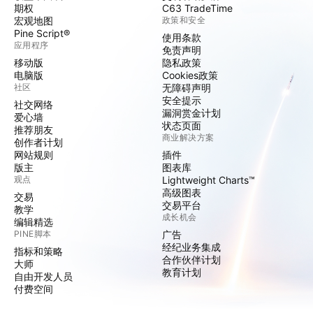
期权
C63 TradeTime
宏观地图
政策和安全
Pine Script®
使用条款
应用程序
免责声明
移动版
隐私政策
电脑版
Cookies政策
社区
无障碍声明
安全提示
社交网络
漏洞赏金计划
爱心墙
状态页面
推荐朋友
商业解决方案
创作者计划
网站规则
插件
版主
图表库
观点
Lightweight Charts™
高级图表
交易
交易平台
教学
成长机会
编辑精选
PINE脚本
广告
经纪业务集成
指标和策略
合作伙伴计划
大师
教育计划
自由开发人员
付费空间