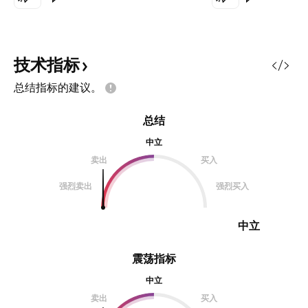
然这只2倍做多比
ADR强，但位置是
位置可以根据需求区p
多头机会，小级别压
技术指标
近，同时基本面关
总结指标的建议。
HBM出货数据，作
段机会仍有很大潜
总结
中立
卖出
买入
强烈卖出
强烈买入
中立
震荡指标
中立
卖出
买入