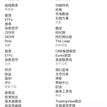
超级图表
功能特色
筛选器
价格
市场数据
股票
礼物方案
ETFs
交易
债券
加密货币
概览
CEX对
经纪商
DEX对
经纪商比较
Pine
The Leap
热图
特别优惠
股票
CME集团期货
ETFs
Eurex期货
加密货币
美国股票包
日历
关于公司
经济
我们是谁
收益
太空任务
股利
博客
IPO
帮助中心
更多产品
职涯
媒体工具包
新闻流
商品
投资组合
基本面图表
TradingView商店
收益率曲线
交易者塔罗牌