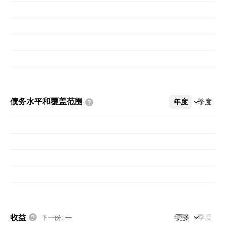
债务水平和覆盖范围
年度
更多
季度
收益
年度
更多
季度
下一份
:
—