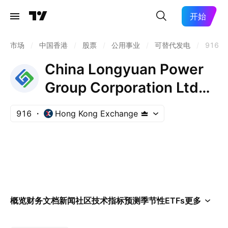
开始
市场
/
中国香港
/
股票
/
公用事业
/
可替代发电
/
916
China Longyuan Power
Group Corporation Ltd
Class H
916
Hong Kong Exchange
概览
财务
文档
新闻
社区
技术指标
预测
季节性
ETFs
更多