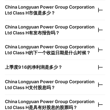
China Longyuan Power Group Corporation
Ltd Class H
市值是多少？
China Longyuan Power Group Corporation
Ltd Class H
有发布报告吗？
China Longyuan Power Group Corporation
Ltd Class H
的下一个收益日期是什么时候？
上季度
916
的净利润是多少？
China Longyuan Power Group Corporation
Ltd Class H
支付股息吗？
China Longyuan Power Group Corporation
Ltd Class H
是具有好股息的股票吗？