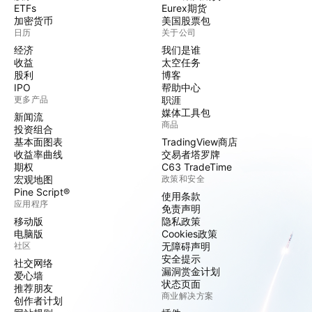
ETFs
Eurex期货
加密货币
美国股票包
日历
关于公司
经济
我们是谁
收益
太空任务
股利
博客
IPO
帮助中心
更多产品
职涯
媒体工具包
新闻流
商品
投资组合
基本面图表
TradingView商店
收益率曲线
交易者塔罗牌
期权
C63 TradeTime
宏观地图
政策和安全
Pine Script®
使用条款
应用程序
免责声明
移动版
隐私政策
电脑版
Cookies政策
社区
无障碍声明
安全提示
社交网络
漏洞赏金计划
爱心墙
状态页面
推荐朋友
商业解决方案
创作者计划