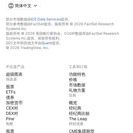
简体中文
部分市场数据由
ICE Data Services
提供。
部分参考数据由FactSet提供。版权所有 © 2026 FactSet Research
Systems Inc.
版权所有 © 2026 美国银行家协会。CUSIP数据库由FactSet Research
Systems Inc.提供。保留所有权利。
SEC文件和其他文件由
Quartr
提供。
© 2026 TradingView, Inc.
不仅是产品
工具和订阅
超级图表
功能特色
筛选器
价格
市场数据
股票
礼物方案
ETFs
交易
债券
加密货币
概览
CEX对
经纪商
DEX对
经纪商比较
Pine
The Leap
热图
特别优惠
股票
CME集团期货