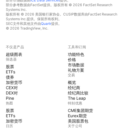
部分市场数据由
ICE Data Services
提供。
部分参考数据由FactSet提供。版权所有 © 2026 FactSet Research
Systems Inc.
版权所有 © 2026 美国银行家协会。CUSIP数据库由FactSet Research
Systems Inc.提供。保留所有权利。
SEC文件和其他文件由
Quartr
提供。
© 2026 TradingView, Inc.
不仅是产品
工具和订阅
超级图表
功能特色
筛选器
价格
市场数据
股票
礼物方案
ETFs
交易
债券
加密货币
概览
CEX对
经纪商
DEX对
经纪商比较
Pine
The Leap
热图
特别优惠
股票
CME集团期货
ETFs
Eurex期货
加密货币
美国股票包
日历
关于公司