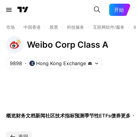
开始
市场
/
中国香港
/
股票
/
科技服务
/
互联网软件/服务
/
9
Weibo Corp Class A
9898
Hong Kong Exchange
概览
财务
文档
新闻
社区
技术指标
预测
季节性
ETFs
债券
更多
返回