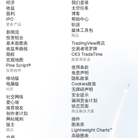
经济
我们是谁
收益
太空任务
股利
博客
IPO
帮助中心
更多产品
职涯
媒体工具包
新闻流
商品
投资组合
基本面图表
TradingView商店
收益率曲线
交易者塔罗牌
期权
C63 TradeTime
宏观地图
政策和安全
Pine Script®
使用条款
应用程序
免责声明
移动版
隐私政策
电脑版
Cookies政策
社区
无障碍声明
安全提示
社交网络
漏洞赏金计划
爱心墙
状态页面
推荐朋友
商业解决方案
创作者计划
网站规则
插件
版主
图表库
观点
Lightweight Charts™
高级图表
交易