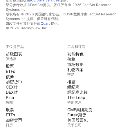
部分市场数据由
ICE Data Services
提供。
部分参考数据由FactSet提供。版权所有 © 2026 FactSet Research
Systems Inc.
版权所有 © 2026 美国银行家协会。CUSIP数据库由FactSet Research
Systems Inc.提供。保留所有权利。
SEC文件和其他文件由
Quartr
提供。
© 2026 TradingView, Inc.
不仅是产品
工具和订阅
超级图表
功能特色
筛选器
价格
市场数据
股票
礼物方案
ETFs
交易
债券
加密货币
概览
CEX对
经纪商
DEX对
经纪商比较
Pine
The Leap
热图
特别优惠
股票
CME集团期货
ETFs
Eurex期货
加密货币
美国股票包
日历
关于公司