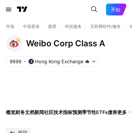
开始
市场
/
中国香港
/
股票
/
科技服务
/
互联网软件/服务
/
9
Weibo Corp Class A
9898
Hong Kong Exchange
概览
财务
文档
新闻
社区
技术指标
预测
季节性
ETFs
债券
更多
返回